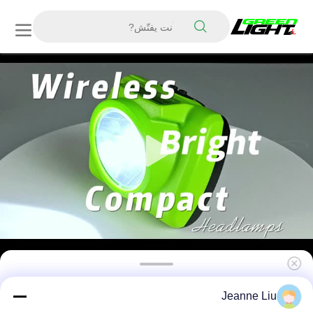
GLC-6 مصابيح غطاء التعدين القابلة لإعادة الشحن
Jeanne Liu
مصباح عمال المناجم تحت الأرض 6800mAh مصباح