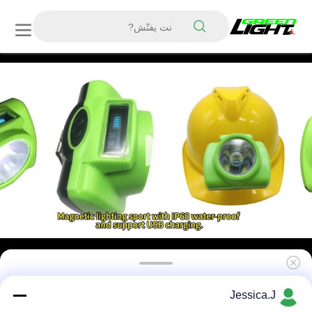
15000LUX خوذة مناجم مصباح الرأس شحن USB
Jessica.J
IP68 مقاوم للماء مع SOS