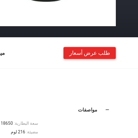
طلب عرض أسعار
مي
مواصفات
سعة البطارية:
k 18650
مضيئة:
216 لوم