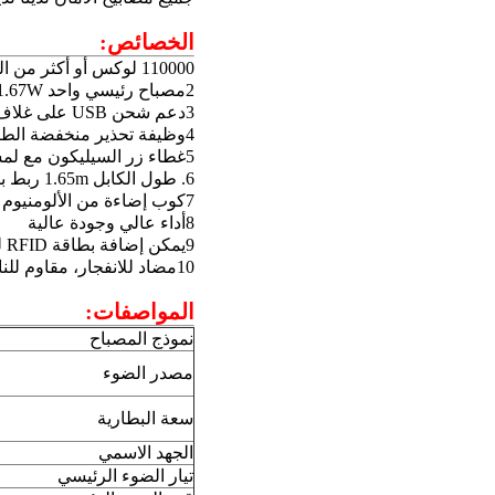
الخصائص:
110000 لوكس أو أكثر من الوضوح العالي مع شعاع ضوئي جيد
2مصباح رئيسي واحد 1.67W ومصباحين مساعدين كمصدر ضوء.
3دعم شحن USB على غلاف البطارية
4وظيفة تحذير منخفضة الطاقة لإضاءة السلامة
5غطاء زر السيليكون مع لمسة جيدة.
6. طول الكابل 1.65m ربط بطارية الحاجز ورأس الضوء
7كوب إضاءة من الألومنيوم مع بقعة إضاءة أفضل
8أداء عالي وجودة عالية
9يمكن إضافة بطاقة RFID لغرض فتح سجلات الحضور.
10مضاد للانفجار، مقاوم للنار، مقاوم للصدمات، IP68 مضاد للماء.
المواصفات:
نموذج المصباح
مصدر الضوء
سعة البطارية
الجهد الاسمي
تيار الضوء الرئيسي