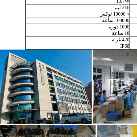
1.67W
216 ليم
> 10000 لوكس
100000 ساعة
1000 دورة
18 ساعة
420 غرام
IP68