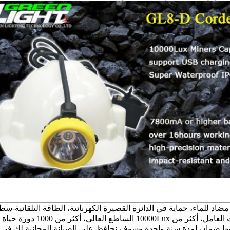
مضاد للماء، حماية في الدائرة القصيرة الكهربائية، الطاقة التلقائية-س
لديها ضمان لمدة سنة واحدة وسوف نحافظ على الصيانة المجانية لك في 