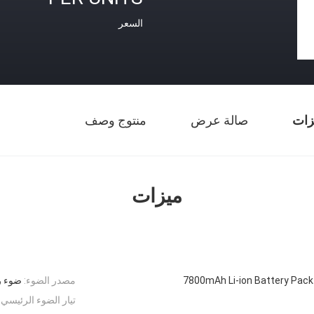
السعر
زات
صالة عرض
منتوج وصف
ميزات
7800mAh Li-ion Battery Pac
مصدر الضوء:
ضوء ر
تيار الضوء الرئيسي: