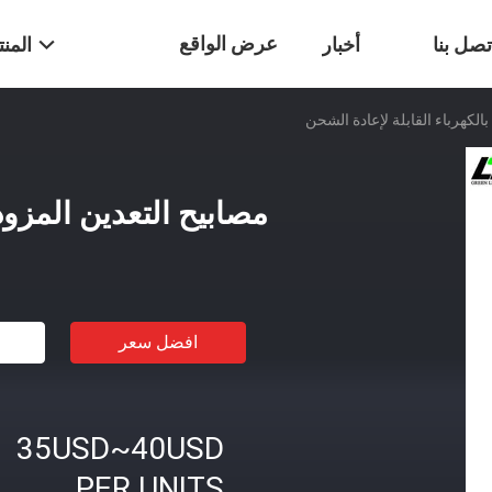
عرض الواقع
تصل بنا
أخبار
المن
الكهرباء القابلة لإعادة الشحن
الافتراضي
مصابيح التعدين المزود
افضل سعر
35USD~40USD
PER UNITS