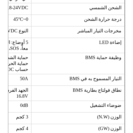
الشحن الشمسي
18-24VDC، دائرة MPPT المدمجة، الحد من التيار حتى 8A
درجة حرارة الشحن
0~45°C
مخرجات التيار المباشر
النوع C 60W ، USB-A ، USB-A 18W ، 12VDC الخروج
إضاءة LED
5 أوضاع: الضو
معاً، SOS، البرق.
وظيفة حماية BMS
حماية الشحن الزا
حماية الحرارة ا
حساب SOC.
التيار المسموح به في BMS
50A
نطاق فولتاج بطارية BMS
16.8V
ضوضاء التشغيل
0dB
الوزن (N.W)
3 كجم
الوزن (GW)
4 كجم