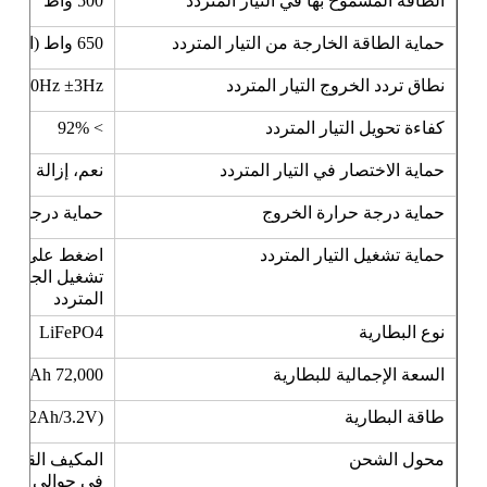
الطاقة المسموح بها في التيار المتردد
500 واط
حماية الطاقة الخارجة من التيار المتردد
650 واط (الحد الأقصى 800 واط في 1 ثانية)
نطاق تردد الخروج التيار المتردد
Hz/ 60Hz ±3Hz
كفاءة تحويل التيار المتردد
> 92%
حماية الاختصار في التيار المتردد
نعم، إزالة الدائ
حماية درجة حرارة الخروج
حماية درجات الحرارة ف
حماية تشغيل التيار المتردد
تشغيل الجهاز ،
المتردد
نوع البطارية
LiFePO4
السعة الإجمالية للبطارية
72,000 mAh
طاقة البطارية
h (72Ah/3.2V)
محول الشحن
في حوالي 2 ساعات