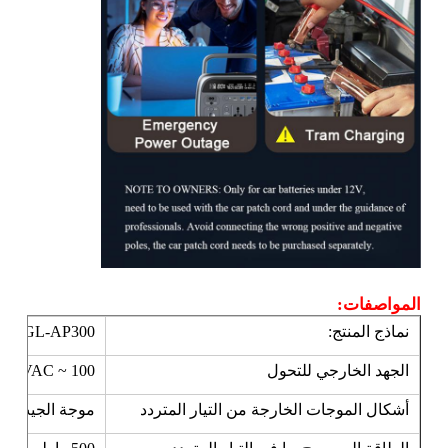
رف الشاحن
أحزمة التعدين تحت الأرض
المنتجات التي تباع بسهولة
ضوء تحذير LED
مصدر الطاقة المحمول لتخزين الطاقة
المواصفات:
نماذج المنتج:
GL-AP300
ضوء LED عالي
الجهد الخارجي للتحول
100 ~ 120VAC ، 220 ~ 240VAC
أشكال الموجات الخارجة من التيار المتردد
موجة الجيب الن