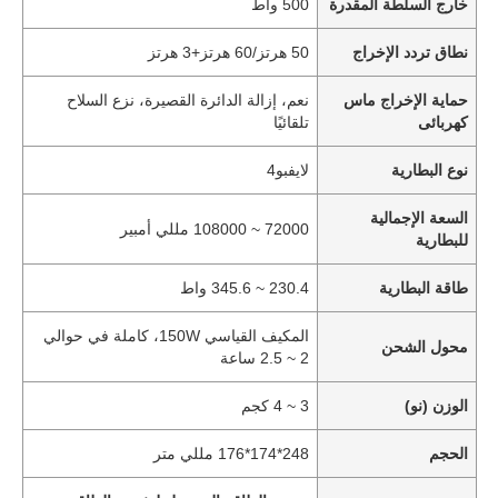
خارج السلطة المقدرة
500 واط
نطاق تردد الإخراج
50 هرتز/60 هرتز+3 هرتز
حماية الإخراج ماس
نعم، إزالة الدائرة القصيرة، نزع السلاح
كهربائى
تلقائيًا
نوع البطارية
لايفبو4
السعة الإجمالية
72000 ~ 108000 مللي أمبير
للبطارية
طاقة البطارية
230.4 ~ 345.6 واط
المكيف القياسي 150W، كاملة في حوالي
محول الشحن
2 ~ 2.5 ساعة
الوزن (نو)
3 ~ 4 كجم
الحجم
248*174*176 مللي متر