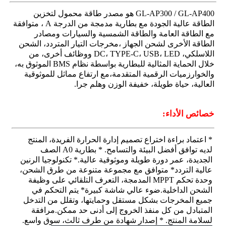
GL-AP300 / GL-AP400 هو مصدر طاقة محمول لتخزين
الطاقة عالية الجودة مع بطارية مدمجة من الدرجة A ، متوافقة
حول بنا
مع الطاقة العامة والطاقة الشمسية والسيارات ومصادر
الطاقة الأخرى لشحن الجهاز ،مخرجات التيار المتردد، الشحن
اللاسلكي، DC، TYPE-C، USB، LED ووظائف أخرى، من
جولة في المعمل
خلال الحماية المثالية للبطارية بواسطة نظام BMS الموثوق به،
والخوارزميات الرقمية المتقدمة،مع ارتفاع مماثل للموثوقية
العالية، حياة طويلة، خفيفة الوزن وهلم جرا.
ضبط الجودة
خصائص الأداء:
أخبار
* اعتماد براءة اختراع تصميم إدارة الحرارة الفريدة، المنتج
لديه توافق أفضل البيئة والتسامح. * بطارية A0 الصف
طلب اقتباس
الجديدة، عمر دورة طويلة وموثوقية عالية.* تكنولوجيا الرنين
عالية التردد* متوافق مع مجموعة متنوعة من طرق الشحن،
وحدة تحكم MPPT المدمجة، التعرف التلقائي على وظيفة
مصابيح LED للتعدين
الشحن الداخلية.ضوء عالي شاشة كبيرة* يتم التحكم في
جميع المخرجات بشكل مستقل وحمايتها، وتقلل من التدخل
المتبادل من كل منفذ الخروج إلى أدنى حد ممكن.مرافقة
لسلامة المنتج. * إصدار شهادة من طرف ثالث، سوق واسع.
مصباح سقف التعدين اللاسلكي