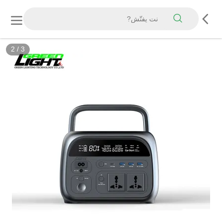
3
/
3