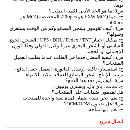
يوما.
س3: ما هو الحد الأدنى لكمية الطلب؟
ج: لدينا EXW MOQ هو 200pcs، المخصصة MOQ هو
500pcs.
س4: كيف تقومون بشحن البضائع وكم من الوقت يستغرق
وصولها؟
ج: يمكنك اختيار UPS / DHL / Fedex / TNT / الشحن الجوي
القياسي أو الشحن البحري عبر الوكيل الدولي وفقًا للوزن
الإجمالي أو الحجم.
س5: كيفية المضي قدما في الطلب عندما يطلب العميل
المنتجات؟
ج: استفسار- تأكيد- إرسال الفاتورة- العميل جعل الدفع-
ترتيب الإنتاج- شحن البضائع للعملاء- تأكيد- الانتهاء.
س6: كيف يتم دفع هذا الدفع؟
ج: ت.ت. ، باي بال، ويسترن يونيون.
هل تقدمون ضمانات على المنتجات؟
ج: نعم، نحن نقدم ضمان لمدة سنة واحدة للمنتجات.
س8: هل تقبلون OEM/ODM؟
ج: نعم، إنها متاحة.
اتصال سريع