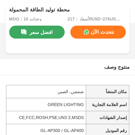
محطة توليد الطاقة المحمولة
الأسعار：217USD~276USD PER UNITS
MOQ：10 وحدات
نتحدث الآن
افضل سعر
منتوج وصف
مكان المنشأ
شنتشن، الصين
اسم العلامة التجارية
GREEN LIGHTING
إصدار الشهادات
CE,FCC,ROSH,PSE,UN3.3,MSDS
رقم الموديل
GL-AP300 / GL-AP400