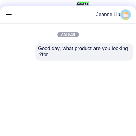
Jeanne Liu
9:19 AM
Good day, what product are you looking 
for?
محطات محمولة إمدادات
الطاقة المخصصة OEM،
4 كجم خفيفة الوزن
500w السلامة محطة
إرسال استفسار
بطارية LiFePO4 Power
Bank
منزل
حول نا
اتصل بنا
خريطة الموقع
Privacy Policy