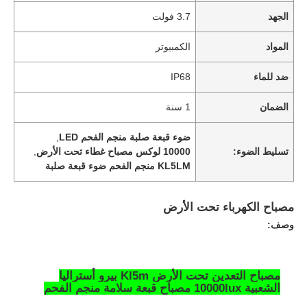
الجهد
3.7 فولت
المواد
الكمبيوتر
ضد للماء
IP68
الضمان
1 سنة
ضوء قبعة صلبة منجم الفحم LED
,
تسليط الضوء:
10000 لوكس مصباح غطاء تحت الأرض
,
KL5LM منجم الفحم ضوء قبعة صلبة
مصباح الكهرباء تحت الأرض
وصف:
مصباح التعدين تحت الأرض Kl5m بيرو أستراليا
الشعبية 10000lux مصباح قبعة سلامة منجم الفحم