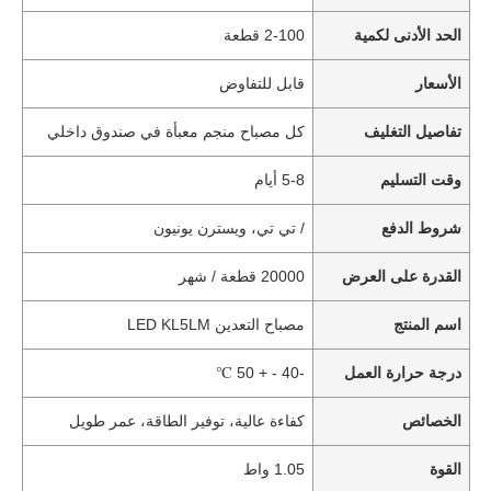
الحد الأدنى لكمية
2-100 قطعة
الأسعار
قابل للتفاوض
تفاصيل التغليف
كل مصباح منجم معبأة في صندوق داخلي
وقت التسليم
5-8 أيام
شروط الدفع
/ تي تي، ويسترن يونيون
القدرة على العرض
20000 قطعة / شهر
اسم المنتج
مصباح التعدين LED KL5LM
درجة حرارة العمل
-40 - + 50 ℃
الخصائص
كفاءة عالية، توفير الطاقة، عمر طويل
القوة
1.05 واط