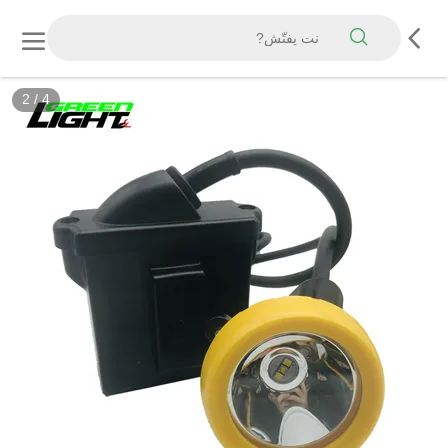
2
/
4