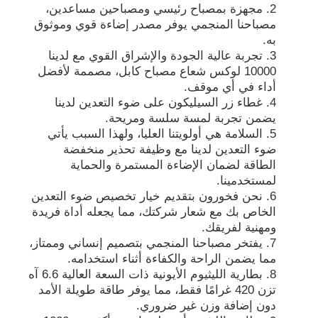
مجهزة بمصباح رئيسي ومصباحين مساعدين،
مصباحنا المنجمي يوفر مصدر إضاءة قوي وموثوق
به.
حول بنا
تجربة عالية الجودة والإشراق القوي مع لدينا
10000 لوكس شعاع مصباح كابل، مصممة لأفضل
جولة في المعمل
أداء في أي موقف.
غطاء زر السيليكون على ضوء التعدين لدينا
يضمن تجربة لمسة سلسة ومريحة.
ضبط الجودة
السلامة هي أولويتنا العليا، ولهذا السبب يأتي
ضوء التعدين لدينا مع وظيفة تحذير منخفضة
الطاقة لضمان الإضاءة المستمرة والحماية
أخبار
لمستخدمينا.
نحن فخورون بتقديم خيار تخصيص ضوء التعدين
الخاص بك مع شعار شركتك، مما يجعله أداة فريدة
طلب اقتباس
ومهنية لفريقك.
يفتخر مصباحنا المنجمي بتصميم إنساني وممتاز،
مما يضمن الراحة والكفاءة أثناء استخدامه.
مصابيح LED للتعدين
بطارية الليثيوم الأيونية ذات السعة العالية 6.6 آه
تزن 420 غرامًا فقط، مما يوفر طاقة طويلة الأمد
دون إضافة وزن غير ضروري.
مصباح سقف التعدين اللاسلكي