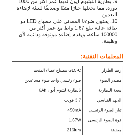
بطارية الليثيوم أيون لديها عمر أكثر من 1000
دورة، مما يجعلها خيارًا متينًا وصديقًا للبيئة لإضاءة
التعدين.
مصابيح غطاء التعدين القابلة لإعادة الشحن
يحتوي ضوءنا المعدني على مصباح LED ذو
طاقة عالية يبلغ 1.67 واط مع عمر أكثر من
100000 ساعة، ويقدم إضاءة موثوقة ودائمة لأي
مصباح غطاء تحت الأرض بدون سلك
وظيفة.
مصابيح مناجم الفحم
المعلمات التقنية:
رقم الطراز
GL5-C مصباح غطاء المنجم
مصباح رأس عمال المناجم
مصدر الضوء
ضوء رئيسي واحد ضوء مساعدين
سعة البطارية
6بطارية ليثيوم أيون 6Ah
مصابيح قبعة صلبة للتعدين
الجهد القياسي
3.7 فولت
تيار الضوء الرئيسي
450mA
مصباح يدوي مضاد للانفجار
قوة الضوء الرئيسي
1.67W
مضيئة
216lum
ضوء الشريط الصناعي