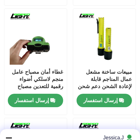
مبيعات ساخنة مشعل
غطاء أمان مصباح عامل
عمال المناجم قابلة
منجم لاسلكي أضواء
لإعادة الشحن دعم شحن
رقمية للتعدين مصباح
USB مع منفذ شحن
أمامي للتعدين مصباح
إرسال استفسار
إرسال استفسار
مغناطيسي IP68
أمامي قابل لإعادة
للصناعات الصناعية
الشحن مقاوم للماء
Jessica.J