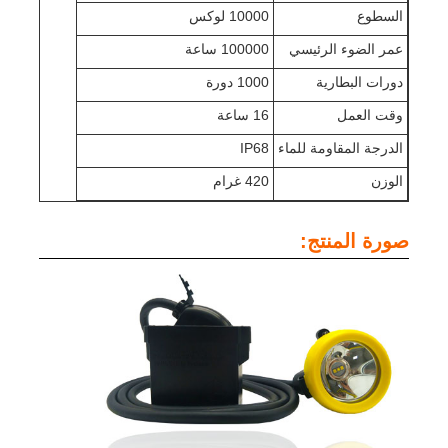
السطوع
10000 لوكس
رف الشاحن
عمر الضوء الرئيسي
100000 ساعة
دورات البطارية
1000 دورة
أحزمة التعدين تحت الأرض
وقت العمل
16 ساعة
الدرجة المقاومة للماء
IP68
المنتجات التي تباع بسهولة
الوزن
420 غرام
ضوء تحذير LED
صورة المنتج:
مصدر الطاقة المحمول لتخزين الطاقة
ضوء LED عالي