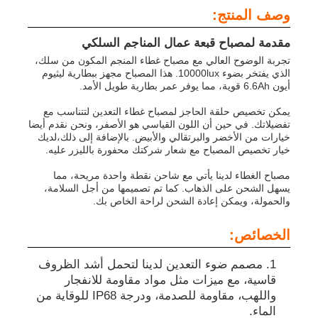
وصف المنتج:
مقدمة لمصباح قبعة عمال المناجم السلكي
تجربة الوضوح العالي مع مصباح غطاء المنجم المكون من سلك،
الذي يفتخر بضوء 10000lux. هذا المصباح مجهز ببطارية ليثيوم
أيون 6.6Ah قوية، مما يوفر عمر بطارية طويل الأمد.
يمكن تخصيص حلقة الحاجز لمصباح غطاء التعدين لتتناسب مع
تفضيلاتك. في حين أن اللون القياسي هو الأصفر، ونحن نقدم أيضا
خيارات من الأخضر والبرتقالي والأبيض. بالإضافة إلى ذلك،لديك
خيار تخصيص المصباح مع شعار شركتك محفورة بالليزر عليه.
مصباح الغطاء لدينا يأتي مع شاحن نقطة واحدة مريحة، مما
يسهل الشحن على الذهاب. كما تم تصميمها من أجل السلامة،
والحمولة، ويمكن إعادة الشحن لراحة الخاص بك.
منزل
الخصائص:
مصمم ضوء التعدين لدينا لتحمل أشد الظروف
المنتجات
قاسية، مع ميزات مثل مواد مقاومة للانفجار
واللهب، مقاومة للصدمة، ودرجة IP68 للوقاية من
الماء.
عرض الواقع الافتراضي