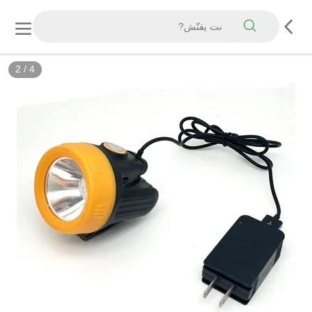
2
/
4