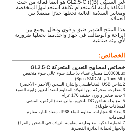
غير السلكي GL2.5-C (((B) هو أيضا فعالة من حيث
التكلفة وآمنة للاستخدام.تكلفة استخدامها المنخفضة
ومعايير السلامة العالية تجعلها خيارًا مفضلًا بين
حول بنا
العملاء.
هذا المنتج الشهير ضيق و قوي وفعال، يجمع بين
الراحة و الوظائف في جهاز واحد.مما يجعلها ضرورية
جولة في المعمل
لأي بيئة صناعية.
الخصائص:
ضبط الجودة
خصائص لمصابيح التعدين المتحركة GL2.5-C
110000Lux مصباح غطاء بلا سلك ضوء عالي ضوء منخفض
أخبار
(1pcs ML و 6pcs SMD AL)
2شاحن USB المغناطيسي وإشارة الشحن (الأحمر - الأخضر)
3مقطوعة متحركة من الفولاذ المقاوم للصدأ لتغيير زاوية الضوء
طلب اقتباس
4حجم صغير و وزن خفيف 170 غرام
5. مع بدلة شاحن DC للتخييم، والرياضة (الركض، المشي
لمسافات طويلة).
6مضاد للانفجارات، مقاوم للماء IP68، مضاد للنار، مقاوم
مصابيح LED للتعدين
للصدمات
7الحماية الذكية: مع وظيفة مقاومة الزيادة في الشحن والفراغ
والجهاز لحماية الدائرة القصيرة.
مصباح سقف التعدين اللاسلكي