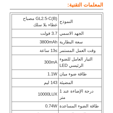
المعلمات التقنية:
مصابيح غطاء التعدين القابلة لإعادة الشحن
GL2.5-C(B) مصباح
النموذج
غطاء بلا سلك
مصباح غطاء تحت الأرض بدون سلك
الجهد الاسمي
3.7 فولت
سعة البطارية
3800mAh
مصابيح مناجم الفحم
وقت العمل المستمر
≥13 ساعة
التيار العامل للضوء
مصباح رأس عمال المناجم
300mA
الرئيسي LED
طاقة ضوء ميان
1.1W
مصابيح قبعة صلبة للتعدين
المضيئة
143 ليم
درجة الإضاءة عند 1
مصباح يدوي مضاد للانفجار
10000LUX
متر
طاقة الضوء المساعدة
0.74W
ضوء الشريط الصناعي