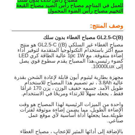
GL2.5-C 10000LUX مصباح رأس LED بدون سلك
للعمل في المناجم مصباح رأس الصيد مصباح القبعة
التخييم مصباح رأس الضوء المحمول
وصف المنتج:
GL2.5-C(B) مصباح الغطاء بدون سلك
مصباح الغطاء غير السلكي GL2.5-C ((B) هو منتج
مبيع أكثر باستخدام التكنولوجيا المتقدمة لتوفير أداء
إضاءة متفوقة. مع 1pc 1W عالية الطاقة كري LED
كضوء رئيسي،هذا المصباح يقدم سطوع قوي يصل
إلى 10000Lux.
مجهزة بطارية ليثيوم أيون قابلة لإعادة الشحن بقدرة
عالية 3.8Ah ، تم تصميم هذا المصباح للاستخدام
طويل الأمد. جسمه خفيف الوزن ، يزن 170 غرامًا
فقط ، يجعله سهلاً للارتداء ومريحًا في الاستخدام.
منزل
واحدة من الميزات الرئيسية لهذا المصباح هو وقت
الإضاءة الطويل، مما يضمن إضاءة موثوقة لفترات
المنتجات
طويلة.مما يجعلها أداة أساسية لأي موقع عمل
صناعي.
بالإضافة إلى أدائها المثير للإعجاب ، مصباح الغطاء
عرض الواقع الافتراضي