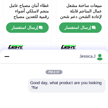
مبيعات ساخنة مشعل
غطاء أمان مصباح عامل
عمال المناجم قابلة
منجم لاسلكي أضواء
لإعادة الشحن دعم شحن
رقمية للتعدين مصباح
USB مع منفذ شحن
أمامي للتعدين مصباح
إرسال استفسار
إرسال استفسار
مغناطيسي IP68
أمامي قابل لإعادة
للصناعات الصناعية
الشحن مقاوم للماء
Jessica.J
2:37 PM
Good day, what product are you looking 
for?
الشحن اللاسلكي مصباح
مصباح الغطاء التعديني
أمام التعدين الضوء
اللاسلكي GLC-6S ،
المقاوم للماء القابل
مقاوم للانفجار IP68
لإعادة الشحن 2600mAh
مضاد للماء مروري