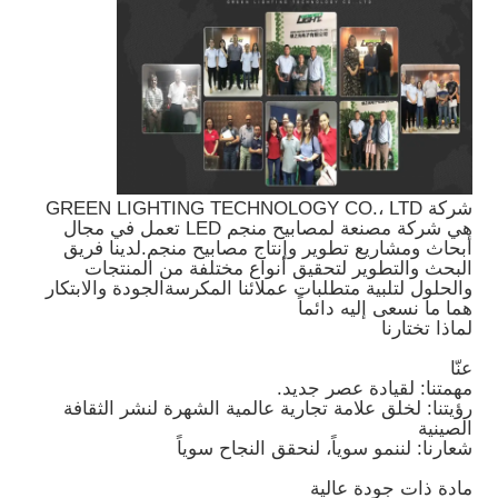
شركة GREEN LIGHTING TECHNOLOGY CO.، LTD
هي شركة مصنعة لمصابيح منجم LED تعمل في مجال
أبحاث ومشاريع تطوير وإنتاج مصابيح منجم.لدينا فريق
البحث والتطوير لتحقيق أنواع مختلفة من المنتجات
والحلول لتلبية متطلبات عملائنا المكرسةالجودة والابتكار
هما ما نسعى إليه دائماً
لماذا تختارنا
عنّا
مهمتنا: لقيادة عصر جديد.
رؤيتنا: لخلق علامة تجارية عالمية الشهرة لنشر الثقافة
الصينية
شعارنا: لننمو سوياً، لنحقق النجاح سوياً
مادة ذات جودة عالية