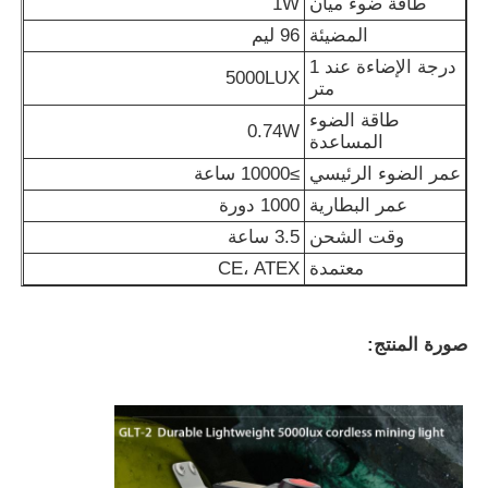
طاقة ضوء ميان
1W
المضيئة
96 ليم
مصابيح غطاء التعدين القابلة لإعادة الشحن
درجة الإضاءة عند 1
5000LUX
متر
طاقة الضوء
مصباح غطاء تحت الأرض بدون سلك
0.74W
المساعدة
عمر الضوء الرئيسي
≥10000 ساعة
مصابيح مناجم الفحم
عمر البطارية
1000 دورة
وقت الشحن
3.5 ساعة
مصباح رأس عمال المناجم
معتمدة
CE، ATEX
مصابيح قبعة صلبة للتعدين
صورة المنتج:
مصباح يدوي مضاد للانفجار
ضوء الشريط الصناعي