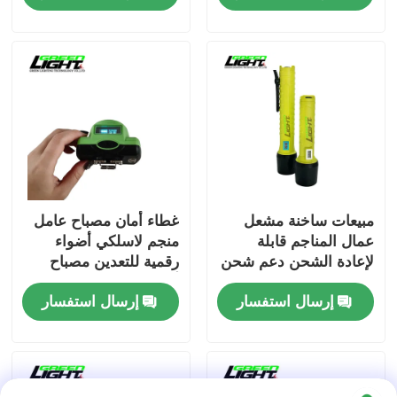
تحذير الطريق
مبيعات ساخنة مشعل
غطاء أمان مصباح عامل
عمال المناجم قابلة
منجم لاسلكي أضواء
لإعادة الشحن دعم شحن
رقمية للتعدين مصباح
USB مع منفذ شحن
أمامي للتعدين مصباح
إرسال استفسار
إرسال استفسار
مغناطيسي IP68
أمامي قابل لإعادة
للصناعات الصناعية
الشحن مقاوم للماء