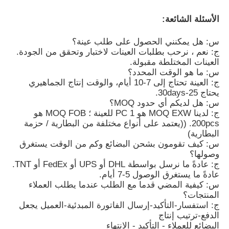
الأسئلة الشائعة:
س: هل يمكنني الحصول على طلب عينة؟
ج: نعم ، نرحب بطلبات العينات لاختبار وتحقق من الجودة.
العينات المختلطة مقبولة.
س: ما هو الوقت المحدد؟
ج: العينة تحتاج إلى 7-10 أيام، والوقت إنتاج الجماهيري
يحتاج 25-30days.
س: هل لديكم أي حدود MOQ؟
ج: لدينا MOQ EXW هو 1 PC للعينة ؛ MOQ FOB هو
200pcs. ((يعتمد على أنواع مختلفة من البطارية / حزمة
البطارية)
س: كيف تقومون بشحن البضائع وكم من الوقت يستغرق
وصولها؟
ج: عادةً ما نرسل بواسطة DHL أو UPS أو FedEx أو TNT.
عادةً ما يستغرق الوصول 5-7 أيام.
س: كيفية المضي قدما مع الطلب عندما يطلب العملاء
المنتجات؟
ج: استفسار-التأكيد-إرسال الفاتورة المبدئية-العميل يجعل
الدفع-ترتيب إنتاج
البضائع للعملاء - التأكيد - الانتهاء