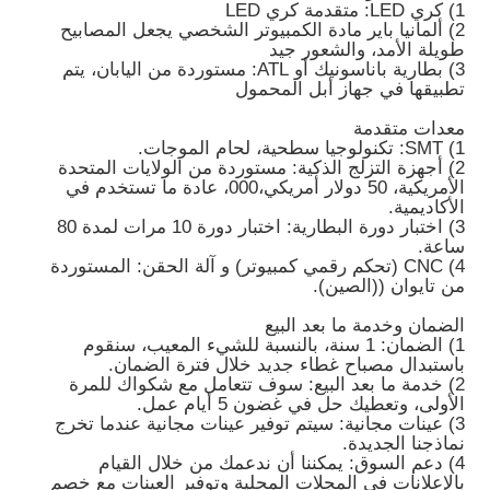
1) كري LED: متقدمة كري LED
2) ألمانيا باير مادة الكمبيوتر الشخصي يجعل المصابيح
طويلة الأمد، والشعور جيد
3) بطارية باناسونيك أو ATL: مستوردة من اليابان، يتم
تطبيقها في جهاز أبل المحمول
معدات متقدمة
1) SMT: تكنولوجيا سطحية، لحام الموجات.
2) أجهزة التزلج الذكية: مستوردة من الولايات المتحدة
الأمريكية، 50 دولار أمريكي،000، عادة ما تستخدم في
الأكاديمية.
3) اختبار دورة البطارية: اختبار دورة 10 مرات لمدة 80
ساعة.
4) CNC (تحكم رقمي كمبيوتر) و آلة الحقن: المستوردة
من تايوان ((الصين).
الضمان وخدمة ما بعد البيع
1) الضمان: 1 سنة، بالنسبة للشيء المعيب، سنقوم
باستبدال مصباح غطاء جديد خلال فترة الضمان.
2) خدمة ما بعد البيع: سوف تتعامل مع شكواك للمرة
الأولى، وتعطيك حل في غضون 5 أيام عمل.
3) عينات مجانية: سيتم توفير عينات مجانية عندما تخرج
نماذجنا الجديدة.
4) دعم السوق: يمكننا أن ندعمك من خلال القيام
بالإعلانات في المجلات المحلية وتوفير العينات مع خصم