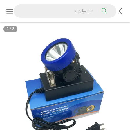
3
/
3