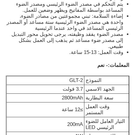
يتم التحكم في مصدر الضوء الرئيسي ومصدر الضوء
المساعد بواسطة المفاتيح ويظهر وضعين للعمل.
إضاءة السلامة: تبني مجموعتين من مصادر الضوء،
حول بنا
واحدة هي مصدر الضوء الرئيسية ستة مساعد أو المصدر
الرئيسي المساعد في واحد عندما الرئيسية
مصدر الضوء يفقد وظيفته، يرجى تحويل محور التبديل
جولة في المعمل
إلى مصدر ضوء مساعد ثم يذهب إلى العمل بشكل
طبيعي.
وقت العمل: 13-15 ساعة.
ضبط الجودة
المعلمات:
- نعم
أخبار
النموذج
GLT-2
الجهد الاسمي
3.7 فولت
طلب اقتباس
سعة البطارية
2800mAh
وقت العمل
≥12 ساعة
المستمر
مصابيح LED للتعدين
التيار العامل للضوء
200mA
الرئيسي LED
مصباح سقف التعدين اللاسلكي