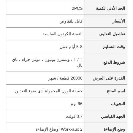
الحد الأدنى لكمية
2PCS
الأسعار
قابل للتفاوض
تفاصيل التغليف
التعبئة الكرتون القياسية
وقت التسليم
5-8 أيام عمل
T / T ، ويسترن يونيون ، موني جرام ، باي
شروط الدفع
بال
القدرة على العرض
20000 قطعة / شهر
اسم المنتج
خفيفة الوزن المحمولة أدى ضوء التعدين
التجويف
96 لوم
الجهد القياسي
3.7 فولت
وضع الإضاءة
Work-aux 2 أوضاع الإضاءة