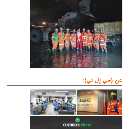
عن (جي إل تي):