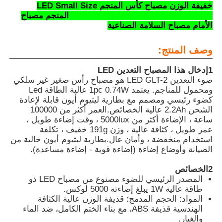
خفيفة الوزن مصباح كأس المنجم LED Small Size
5000lux 2.8Ah Green Lighting GLT-2 المنجم مصباح
الأمام مصباح السلامة الصناعية
وصف المنتج:
1إدخال هذا المصباح التعدين LED
ضوء التعدين LED GLT-2 هو مصباح رأس صغير غير سلكي
ومحمول للمناجم. يعتمد 1pc 0.74W عالية الطاقة Led
كضوء رئيسي ومصمم مع بطارية ليثيوم أيون قابلة لإعادة
الشحن 2.2Ah عالية الخصائص.العمر أكثر من 100000
ساعة ، الإضاءة أكثر من 5000lux ، وقت إضاءة طويل ،
عمر طويل ، كثافة عالية ، وزن 191g خفيف ، تكلفة
استخدام منخفضة ، وأمان عال.بطارية ليثيوم أيون خالية من
الصيانة وأوضاع إضاءة (إضاءة قوية - إضاءة مساعدة).
منزل
2الخصائص
المصدر الرئيسي للضوء مصنوع من مصباح LED ذو
المنتجات
طاقة عالية 1W يبلغ إضاءته 5000 لوكس.
المواد: الحجم المدمج؛ قذيفة الوزن عالية الكثافة
الهندسية قذيفة ABS، مع بناء الختم الكامل، ضد الماء
والغبار.
عرض الواقع الافتراضي