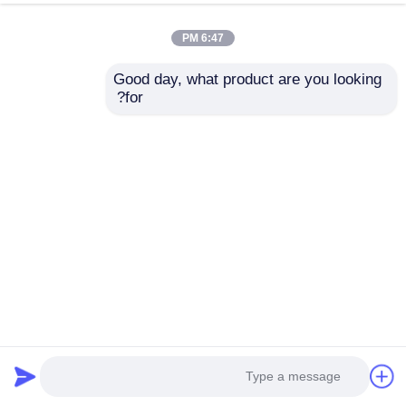
نتحدث الآن
Send Inquiry
6:47 PM
#
Good day, what product are you looking 
ضوء شريط LED القابل للقطع,شريط إضاءة LED مقاوم للماء,شريط ضوء
for?
LED مرن
#
إضاءة شريط مضادة للانفجار DC 24V
#
Ip68 ضوء شريط مضاد للانفجار
ضوء الشريط الصناعي
2025-12-10
1 الرؤى
مصابيح مضادة للانفجار لمناجم الفحم الأنفاق الصناعية Ip68 مصابيح LED مرنة مقدمة:
في الوقت الحاضر ، يسعى المزيد والمزيد من العملاء إلى توفير الطاقة ، والتركيب
البسيط ، والإضاءة الفعالة العالية ، وقد است...
عرض المزيد
رسائل الزائر
اترك رسالة
لا توجد تعليقات عامة بعد